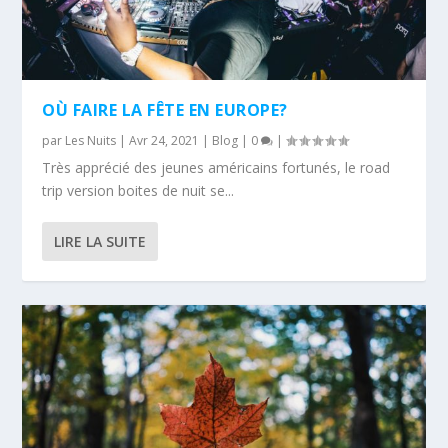
OÙ FAIRE LA FÊTE EN EUROPE?
par
Les Nuits
|
Avr 24, 2021
|
Blog
|
0
|
Très apprécié des jeunes américains fortunés, le road
trip version boites de nuit se...
LIRE LA SUITE